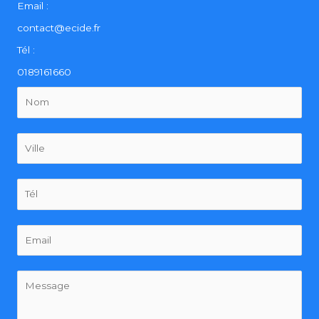
Email :
contact@ecide.fr
Tél :
0189161660